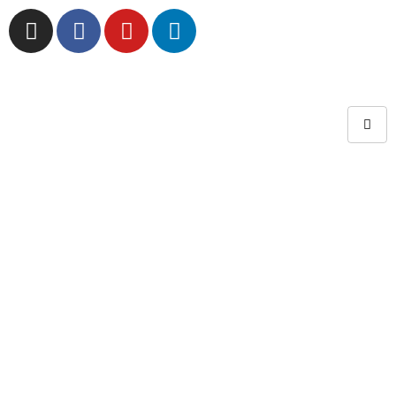
Lompat
ke
konten